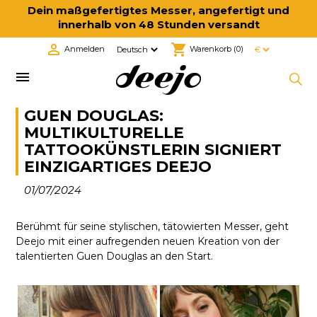
Dein maßgefertigtes Messer, angefertigt und
innerhalb von 48 Stunden versandt

shopping_cart
Anmelden
Warenkorb
(0)

GUEN DOUGLAS:
MULTIKULTURELLE
TATTOOKÜNSTLERIN SIGNIERT
EINZIGARTIGES DEEJO
01/07/2024
Berühmt für seine stylischen, tätowierten Messer, geht
Deejo mit einer aufregenden neuen Kreation von der
talentierten Guen Douglas an den Start.