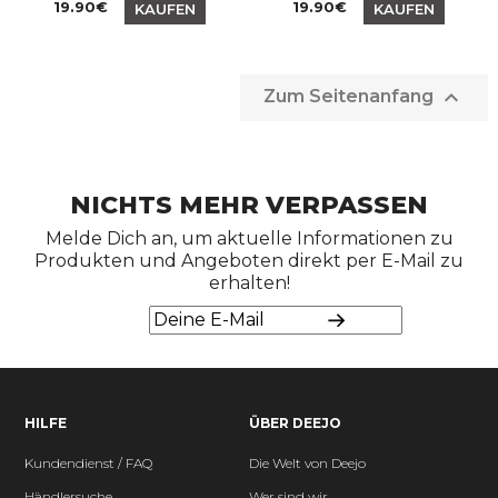
Preis
Preis
19.90€
19.90€
KAUFEN
KAUFEN

Zum Seitenanfang
NICHTS MEHR VERPASSEN
Melde Dich an, um aktuelle Informationen zu
Produkten und Angeboten direkt per E-Mail zu
erhalten!
HILFE
ÜBER DEEJO
Kundendienst / FAQ
Die Welt von Deejo
Händlersuche
Wer sind wir