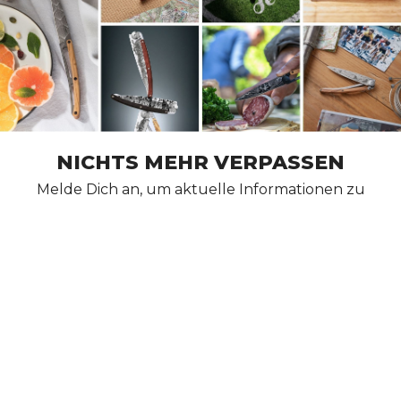
NICHTS MEHR VERPASSEN
Melde Dich an, um aktuelle Informationen zu
Produkten und Angeboten direkt per E-Mail zu
erhalten!
HILFE
ÜBER DEEJO
Kundendienst / FAQ
Die Welt von Deejo
Händlersuche
Wer sind wir