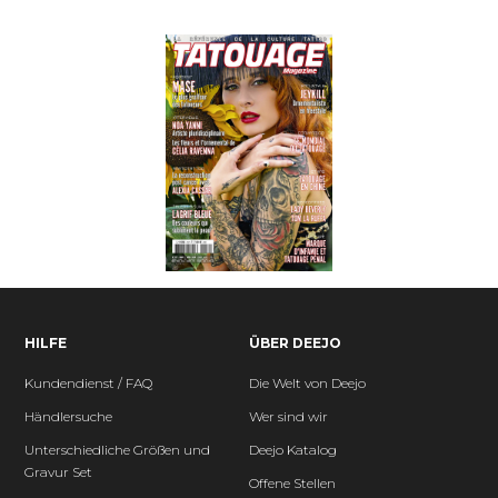
HILFE
ÜBER DEEJO
Kundendienst / FAQ
Die Welt von Deejo
Händlersuche
Wer sind wir
Unterschiedliche Größen und
Deejo Katalog
Gravur Set
Offene Stellen