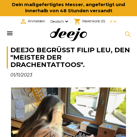
Dein maßgefertigtes Messer, angefertigt und
innerhalb von 48 Stunden versandt

shopping_cart
Anmelden
Warenkorb
(0)

DEEJO BEGRÜSST FILIP LEU, DEN "
MEISTER DER D
RACHENTATTOOS".
01/11/2023