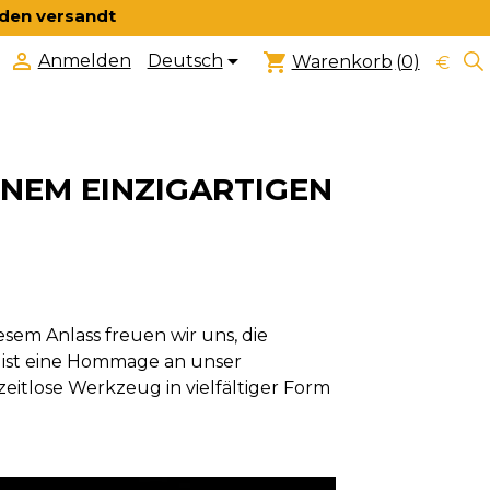
nden versandt


shopping_cart
Deutsch
Anmelden
Warenkorb
(0)
€
EINEM EINZIGARTIGEN
esem Anlass freuen wir uns, die
 ist eine Hommage an unser
itlose Werkzeug in vielfältiger Form