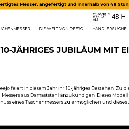
rtigtes Messer, angefertigt und innerhalb von 48 Stu
VERSAND IN
48 H
WENIGER
ALS
ÜCHENMESSER
DIE WELT VON DEEJO
HÄNDLERSUCHE
 10-JÄHRIGES JUBILÄUM MIT 
o feiert in diesem Jahr ihr 10-jähriges Bestehen. Zu di
Messers aus Damaststahl anzukündigen. Dieses Modell
ss eines Taschenmessers zu ermöglichen und dieses ze