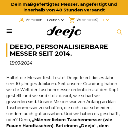
Dein maßgefertigtes Messer, angefertigt und
innerhalb von 48 Stunden versandt

shopping_cart
Anmelden
Warenkorb
(0)

DEEJO, PERSONALISIERBARE
MESSER SEIT 2014.
13/03/2024
Haltet die Messer fest, Leute! Deejo feiert dieses Jahr
sein 10-jähriges Jubiläum. Seit unserer Gründung haben
wir die Welt der Taschenmesser ordentlich auf den Kopf
gestellt, und wir sind stolz darauf, wie scharf wir
geworden sind. Unsere Mission war von Anfang an klar:
Taschenmesser zu schaffen, die nicht nur schneiden,
sondern auch gut aussehen. Und wir haben es geschafft,
oder? Denn,
„Männer lieben Taschenmesser (wie
Frauen Handtaschen). Bei einem „Deejo“, dem