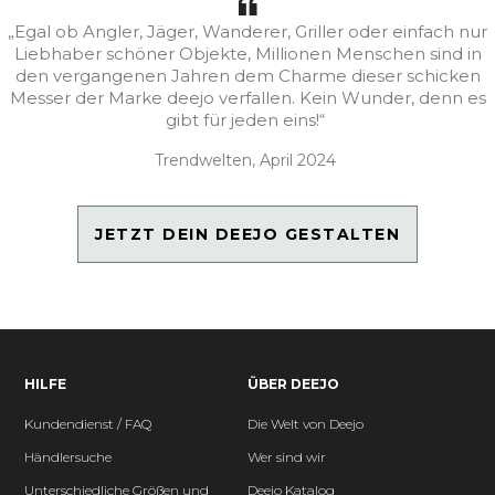
„Egal ob Angler, Jäger, Wanderer, Griller oder einfach nur
Liebhaber schöner Objekte, Millionen Menschen sind in
den vergangenen Jahren dem Charme dieser schicken
Messer der Marke deejo verfallen. Kein Wunder, denn es
gibt für jeden eins!“
Trendwelten, April 2024
JETZT DEIN DEEJO GESTALTEN
HILFE
ÜBER DEEJO
Kundendienst / FAQ
Die Welt von Deejo
Händlersuche
Wer sind wir
Unterschiedliche Größen und
Deejo Katalog