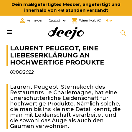
Dein maßgefertigtes Messer, angefertigt und
innerhalb von 48 Stunden versandt

shopping_cart
Anmelden
Warenkorb
(0)

LAURENT PEUGEOT, EINE
LIEBESERKLÄRUNG AN
HOCHWERTIGE PRODUKTE
01/06/2022
Laurent Peugeot, Sternekoch des
Restaurants Le Charlemagne, hat eine
unerschütterliche Leidenschaft für
hochwertige Produkte. Nämlich solche,
die man bis ins kleinste Detail kennt, die
man mit Leidenschaft verarbeitet und
die sowohl das Auge als auch den
Gaumen verwöhnen.