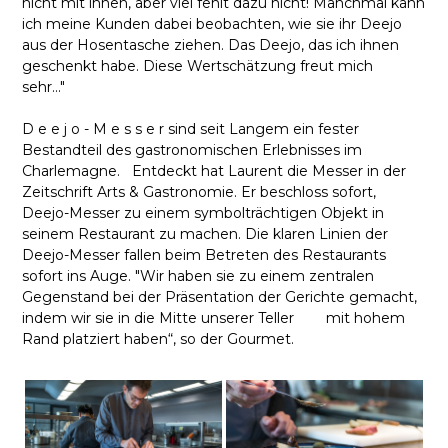
nicht mit ihnen, aber viel fehlt dazu nicht! Manchmal kann
ich meine Kunden dabei beobachten, wie sie ihr Deejo
aus der Hosentasche ziehen. Das Deejo, das ich ihnen
geschenkt habe. Diese Wertschätzung freut mich
sehr..."
D e e j o - M e s s e r sind seit Langem ein fester
Bestandteil des gastronomischen Erlebnisses im
Charlemagne. Entdeckt hat Laurent die Messer in der
Zeitschrift Arts & Gastronomie. Er beschloss sofort,
Deejo-Messer zu einem symbolträchtigen Objekt in
seinem Restaurant zu machen. Die klaren Linien der
Deejo-Messer fallen beim Betreten des Restaurants
sofort ins Auge. "Wir haben sie zu einem zentralen
Gegenstand bei der Präsentation der Gerichte gemacht,
indem wir sie in die Mitte unserer Teller mit hohem
Rand platziert haben“, so der Gourmet.