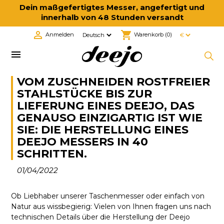
Dein maßgefertigtes Messer, angefertigt und
innerhalb von 48 Stunden versandt

shopping_cart
Anmelden
Warenkorb
(0)

VOM ZUSCHNEIDEN ROSTFREIER
STAHLSTÜCKE BIS ZUR
LIEFERUNG EINES DEEJO, DAS
GENAUSO EINZIGARTIG IST WIE
SIE: DIE HERSTELLUNG EINES
DEEJO MESSERS IN 40
SCHRITTEN.
01/04/2022
Ob Liebhaber unserer Taschenmesser oder einfach von
Natur aus wissbegierig: Vielen von Ihnen fragen uns nach
technischen Details über die Herstellung der Deejo