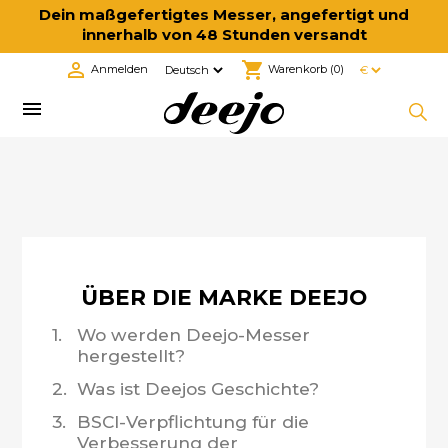
Dein maßgefertigtes Messer, angefertigt und
innerhalb von 48 Stunden versandt

shopping_cart
Anmelden
Warenkorb
(0)

ÜBER DIE MARKE DEEJO
1.
Wo werden Deejo-Messer
hergestellt?
2.
Was ist Deejos Geschichte?
3.
BSCI-Verpflichtung für die
Verbesserung der