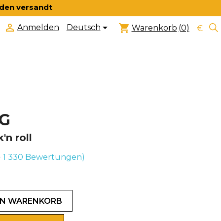
nden versandt


shopping_cart
Deutsch
Anmelden
Warenkorb
(0)
€
7G
'n roll
+ 1 330
Bewertungen)
EN WARENKORB