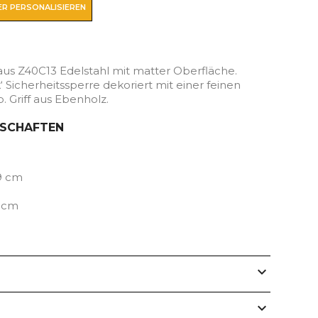
R PERSONALISIEREN
aus Z40C13 Edelstahl mit matter Oberfläche.
‘ Sicherheitssperre dekoriert mit einer feinen
p. Griff aus Ebenholz.
NSCHAFTEN
9 cm
5 cm
expand_more
expand_more