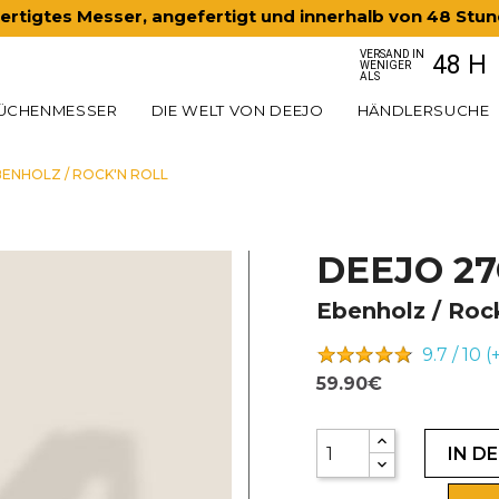
rtigtes Messer, angefertigt und innerhalb von 48 Stu
VERSAND IN
48 H
WENIGER
ALS
ÜCHENMESSER
DIE WELT VON DEEJO
HÄNDLERSUCHE
BENHOLZ / ROCK'N ROLL
DEEJO 2
Ebenholz / Rock
9.7 / 10 (
59.90€
IN D