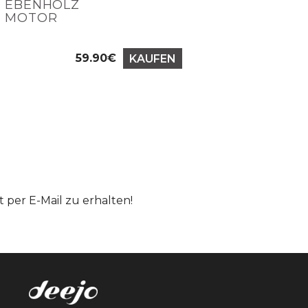
EBENHOLZ
EB
MOTOR
RI
59.90€
KAUFEN
Preis
per E-Mail zu erhalten!