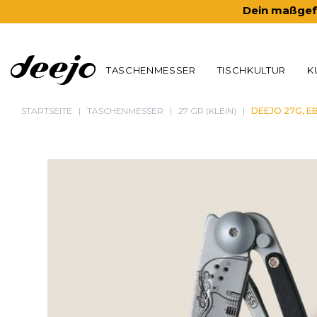
Dein maßgefe
TASCHENMESSER
TISCHKULTUR
K
STARTSEITE
TASCHENMESSER
27 GR (KLEIN)
DEEJO 27G, E