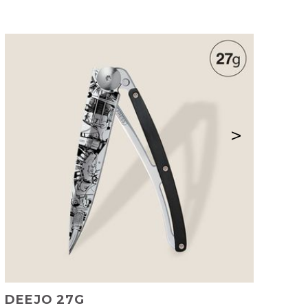
>
DEEJO 27G
DE