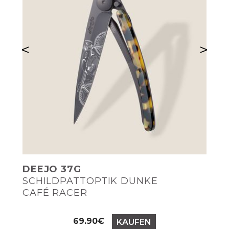
<
>
DEEJO 37G
SCHILDPATTOPTIK DUNKE
CAFÉ RACER
Preis
69.90€
KAUFEN