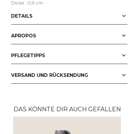
Dicke : 0,9 cm
expand_more
DETAILS
expand_more
APROPOS
expand_more
PFLEGETIPPS
expand_more
VERSAND UND RÜCKSENDUNG
DAS KÖNNTE DIR AUCH GEFALLEN