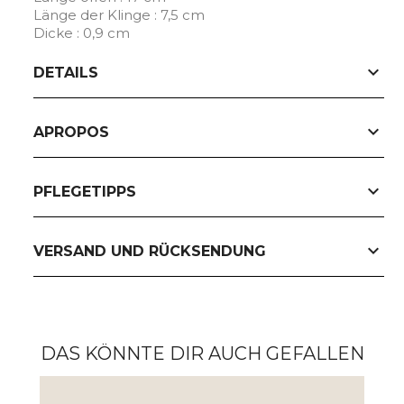
Länge der Klinge : 7,5 cm
Dicke : 0,9 cm
expand_more
DETAILS
expand_more
APROPOS
expand_more
PFLEGETIPPS
expand_more
VERSAND UND RÜCKSENDUNG
DAS KÖNNTE DIR AUCH GEFALLEN