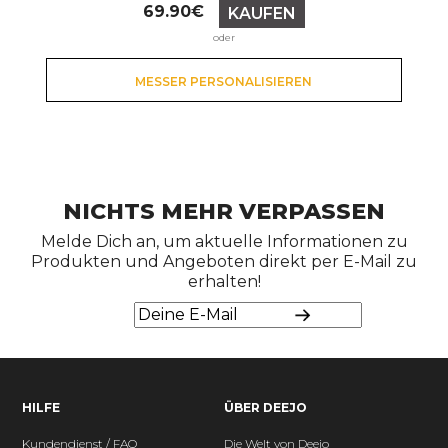
Preis
69.90€
KAUFEN
oder
MESSER PERSONALISIEREN
NICHTS MEHR VERPASSEN
Melde Dich an, um aktuelle Informationen zu
Produkten und Angeboten direkt per E-Mail zu
erhalten!
HILFE
ÜBER DEEJO
Kundendienst / FAQ
Die Welt von Deejo