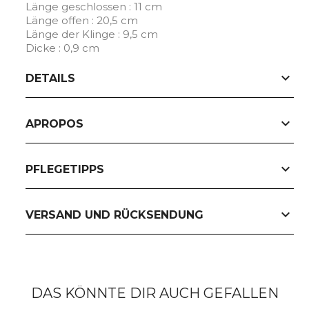
Länge geschlossen : 11 cm
Länge offen : 20,5 cm
Länge der Klinge : 9,5 cm
Dicke : 0,9 cm
expand_more
DETAILS
expand_more
APROPOS
expand_more
PFLEGETIPPS
expand_more
VERSAND UND RÜCKSENDUNG
DAS KÖNNTE DIR AUCH GEFALLEN