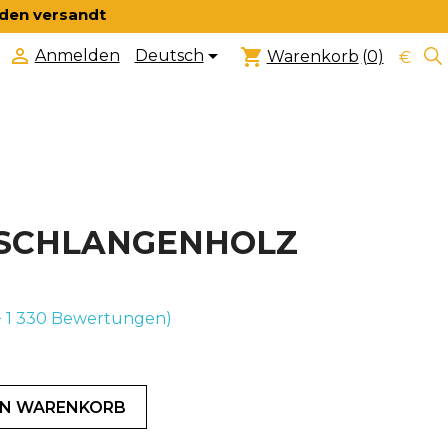
nden versandt


shopping_cart
Deutsch
Anmelden
Warenkorb
(0)
€
N SCHLANGENHOLZ
+ 1 330
Bewertungen)
EN WARENKORB