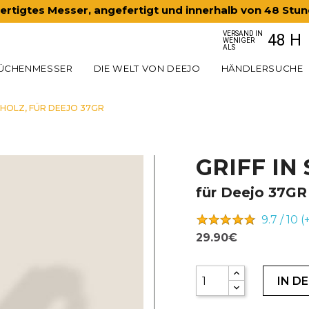
rtigtes Messer, angefertigt und innerhalb von 48 Stu
VERSAND IN
48 H
WENIGER
ALS
ÜCHENMESSER
DIE WELT VON DEEJO
HÄNDLERSUCHE
NHOLZ, FÜR DEEJO 37GR
GRIFF I
für Deejo 37GR
9.7 / 10 (
29.90€
IN D