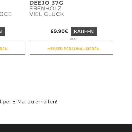
DEEJO 37G
EBENHOLZ
AGGE
VIEL GLÜCK
69.90€
N
KAUFEN
Preis
oder
EREN
MESSER PERSONALISIEREN
per E-Mail zu erhalten!