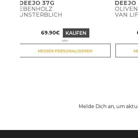
DEEJO 37G
DEEJO
EBENHOLZ
OLIVE
UNSTERBLICH
VAN LI
69.90€
KAUFEN
Preis
oder
MESSER PERSONALISIEREN
M
Melde Dich an, um aktu