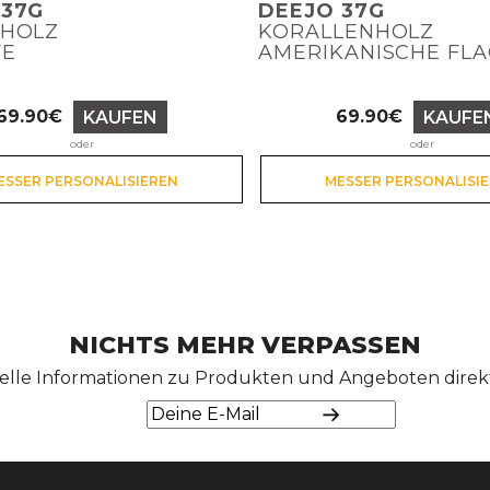
 37G
DEEJO 37G
NHOLZ
KORALLENHOLZ
FE
AMERIKANISCHE FL
69.90€
69.90€
KAUFEN
KAUFE
Preis
Preis
oder
oder
ESSER PERSONALISIEREN
MESSER PERSONALISI
NICHTS MEHR VERPASSEN
elle Informationen zu Produkten und Angeboten direkt 