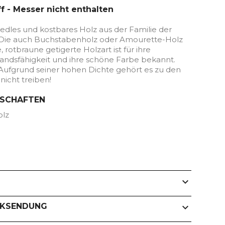
f - Messer nicht enthalten
 edles und kostbares Holz aus der Familie der
Die auch Buchstabenholz oder Amourette-Holz
 rotbraune getigerte Holzart ist für ihre
andsfähigkeit und ihre schöne Farbe bekannt.
 Aufgrund seiner hohen Dichte gehört es zu den
nicht treiben!
NSCHAFTEN
olz
expand_more
CKSENDUNG
expand_more