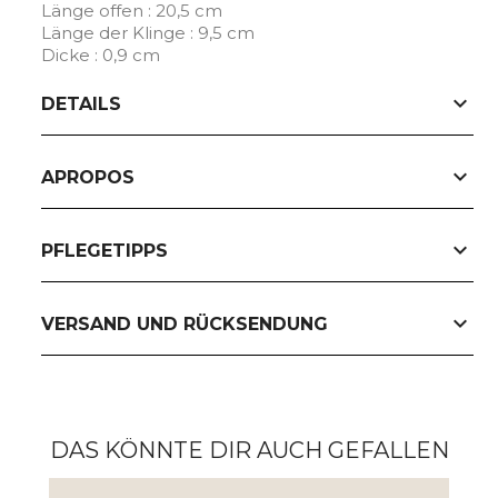
Länge offen : 20,5 cm
Länge der Klinge : 9,5 cm
Dicke : 0,9 cm
expand_more
DETAILS
expand_more
APROPOS
expand_more
PFLEGETIPPS
expand_more
VERSAND UND RÜCKSENDUNG
DAS KÖNNTE DIR AUCH GEFALLEN