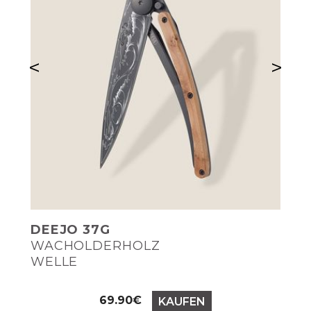
<
>
DEEJO 37G
WACHOLDERHOLZ
WELLE
Preis
69.90€
KAUFEN