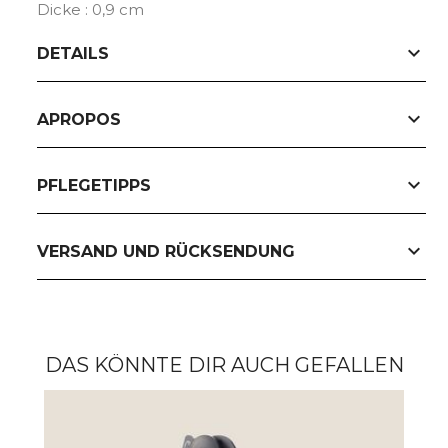
Dicke : 0,9 cm
expand_more
DETAILS
expand_more
APROPOS
expand_more
PFLEGETIPPS
expand_more
VERSAND UND RÜCKSENDUNG
DAS KÖNNTE DIR AUCH GEFALLEN