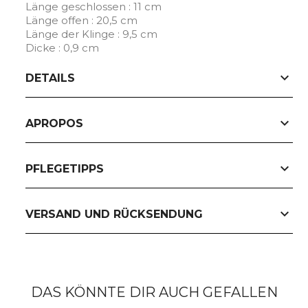
Länge geschlossen : 11 cm
Länge offen : 20,5 cm
Länge der Klinge : 9,5 cm
Dicke : 0,9 cm
expand_more
DETAILS
expand_more
APROPOS
expand_more
PFLEGETIPPS
expand_more
VERSAND UND RÜCKSENDUNG
DAS KÖNNTE DIR AUCH GEFALLEN