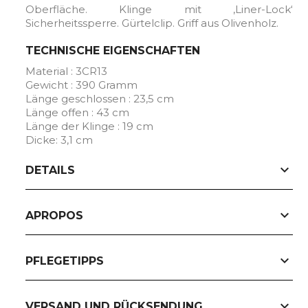
Oberfläche. Klinge mit ‚Liner-Lock‘
Sicherheitssperre. Gürtelclip. Griff aus Olivenholz.
TECHNISCHE EIGENSCHAFTEN
Material : 3CR13
Gewicht : 390 Gramm
Länge geschlossen : 23,5 cm
Länge offen : 43 cm
Länge der Klinge : 19 cm
Dicke: 3,1 cm
expand_more
DETAILS
expand_more
APROPOS
expand_more
PFLEGETIPPS
expand_more
VERSAND UND RÜCKSENDUNG