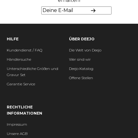
erhalten!
HILFE
ÜBER DEEJO
Kundendienst / FAQ
Die Welt von Deejo
Händlersuche
Wer sind wir
Unterschiedliche Größen und
Deejo Katalog
Gravur Set
Offene Stellen
Garantie Service
RECHTLICHE
INFORMATIONEN
Impressum
Unsere AGB