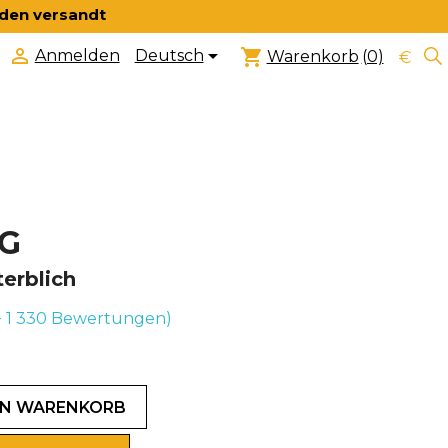
nden versandt


shopping_cart
Deutsch
Anmelden
Warenkorb
(0)
€
7G
erblich
+ 1 330
Bewertungen)
EN WARENKORB