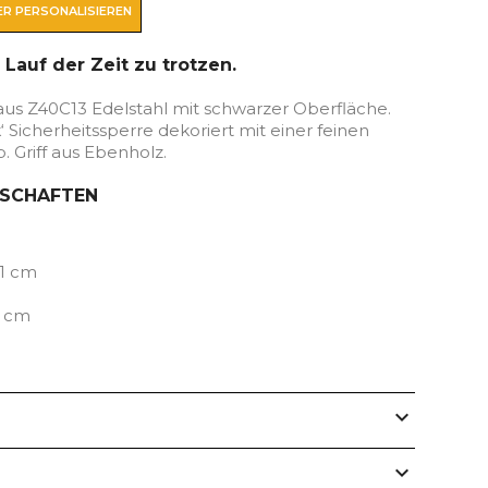
R PERSONALISIEREN
Lauf der Zeit zu trotzen.
aus Z40C13 Edelstahl mit schwarzer Oberfläche.
‘ Sicherheitssperre dekoriert mit einer feinen
p. Griff aus Ebenholz.
NSCHAFTEN
11 cm
5 cm
expand_more
expand_more