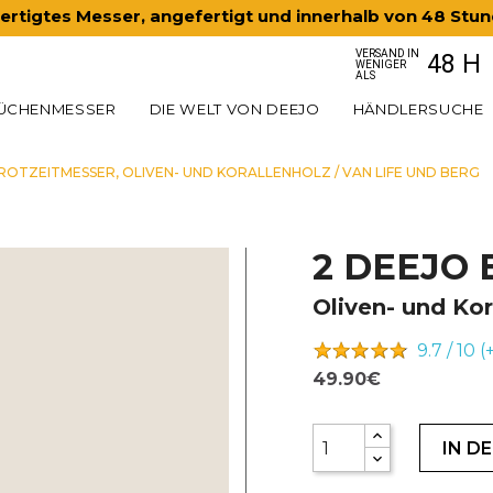
rtigtes Messer, angefertigt und innerhalb von 48 Stu
VERSAND IN
48 H
WENIGER
ALS
ÜCHENMESSER
DIE WELT VON DEEJO
HÄNDLERSUCHE
ROTZEITMESSER, OLIVEN- UND KORALLENHOLZ / VAN LIFE UND BERG
2 DEEJO
Oliven- und Kor
9.7 / 10 (
49.90€
IN D