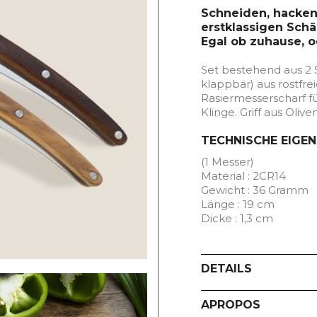
Schneiden, hacken,
erstklassigen Schä
Egal ob zuhause, o
Set bestehend aus 2 
klappbar) aus rostfre
Rasiermesserscharf f
Klinge. Griff aus Oliv
TECHNISCHE EIGE
(1 Messer)
Material : 2CR14
Gewicht : 36 Gramm
Länge : 19 cm
Dicke : 1,3 cm
DETAILS
APROPOS