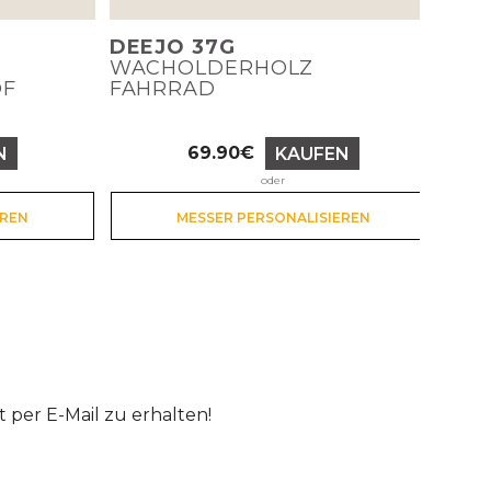
DEEJO 37G
WACHOLDERHOLZ
OF
FAHRRAD
69.90€
N
KAUFEN
Preis
oder
EREN
MESSER PERSONALISIEREN
per E-Mail zu erhalten!