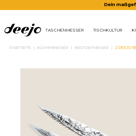
Dein maßgefe
TASCHENMESSER
TISCHKULTUR
K
STARTSEITE
KÜCHENMESSER
BROTZEITMESSER
2 DEEJO B