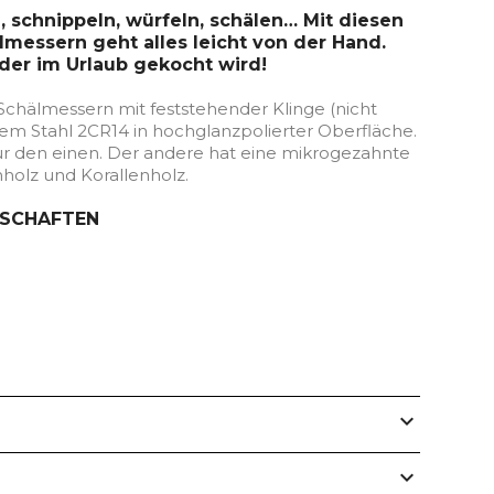
 schnippeln, würfeln, schälen… Mit diesen
lmessern geht alles leicht von der Hand.
der im Urlaub gekocht wird!
Schälmessern mit feststehender Klinge (nicht
iem Stahl 2CR14 in hochglanzpolierter Oberfläche.
ür den einen. Der andere hat eine mikrogezahnte
enholz und Korallenholz.
NSCHAFTEN
expand_more
expand_more