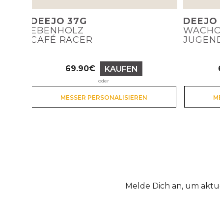
DEEJO 37G
DEEJO
EBENHOLZ
WACHO
CAFÉ RACER
JUGEN
69.90€
KAUFEN
Preis
oder
MESSER PERSONALISIEREN
M
Melde Dich an, um aktu