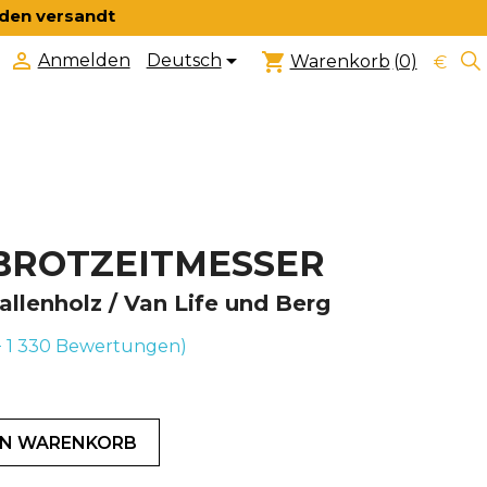
nden versandt


shopping_cart
Deutsch
Anmelden
Warenkorb
(0)
€
 BROTZEITMESSER
allenholz / Van Life und Berg
+ 1 330
Bewertungen)
EN WARENKORB