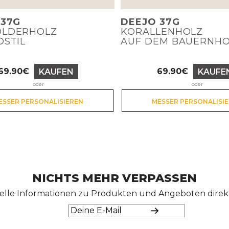
 37G
DEEJO 37G
LDERHOLZ
KORALLENHOLZ
DSTIL
AUF DEM BAUERNH
69.90€
69.90€
KAUFEN
KAUFE
Preis
Preis
oder
oder
ESSER PERSONALISIEREN
MESSER PERSONALISI
NICHTS MEHR VERPASSEN
elle Informationen zu Produkten und Angeboten direkt 