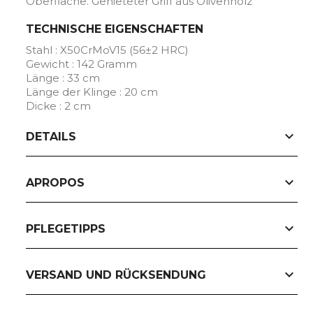
Oberfläche. Genieteter Griff aus Olivenholz
TECHNISCHE EIGENSCHAFTEN
Stahl : X50CrMoV15 (56±2 HRC)
Gewicht : 142 Gramm
Länge : 33 cm
Länge der Klinge : 20 cm
Dicke : 2 cm
expand_more
DETAILS
expand_more
APROPOS
expand_more
PFLEGETIPPS
expand_more
VERSAND UND RÜCKSENDUNG