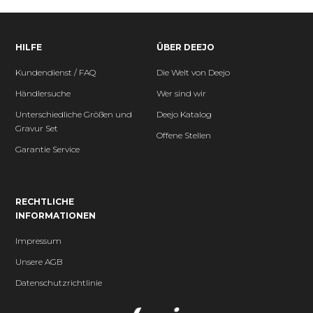
HILFE
ÜBER DEEJO
Kundendienst / FAQ
Die Welt von Deejo
Händlersuche
Wer sind wir
Unterschiedliche Größen und
Deejo Katalog
Gravur Set
Offene Stellen
Garantie Service
RECHTLICHE
INFORMATIONEN
Impressum
Unsere AGB
Datenschutzrichtlinie