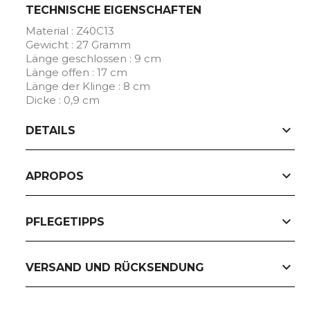
TECHNISCHE EIGENSCHAFTEN
Material : Z40C13
Gewicht : 27 Gramm
Länge geschlossen : 9 cm
Länge offen : 17 cm
Länge der Klinge : 8 cm
Dicke : 0,9 cm
expand_more
DETAILS
expand_more
APROPOS
expand_more
PFLEGETIPPS
expand_more
VERSAND UND RÜCKSENDUNG