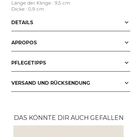
Länge der Klinge : 9,5 cm
Dicke : 0,9 cm
expand_more
DETAILS
expand_more
APROPOS
expand_more
PFLEGETIPPS
expand_more
VERSAND UND RÜCKSENDUNG
DAS KÖNNTE DIR AUCH GEFALLEN