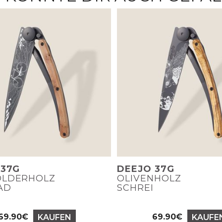
 37G
DEEJO 37G
LDERHOLZ
OLIVENHOLZ
AD
SCHREI
69.90€
69.90€
KAUFEN
KAUFE
Preis
Preis