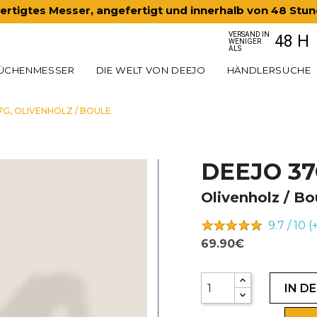
rtigtes Messer, angefertigt und innerhalb von 48 Stu
VERSAND IN
48 H
WENIGER
ALS
ÜCHENMESSER
DIE WELT VON DEEJO
HÄNDLERSUCHE
7G, OLIVENHOLZ / BOULE
DEEJO 3
Olivenholz / Bo
9.7 / 10 (
69.90€
IN D