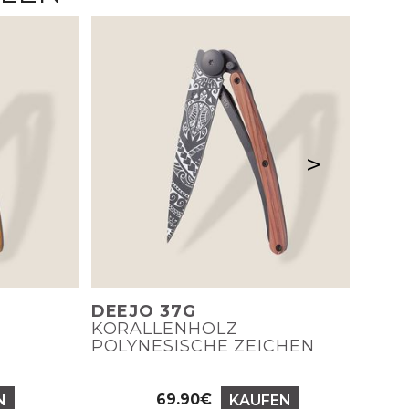
>
DEEJO 37G
KORALLENHOLZ
POLYNESISCHE ZEICHEN
69.90€
N
KAUFEN
Preis