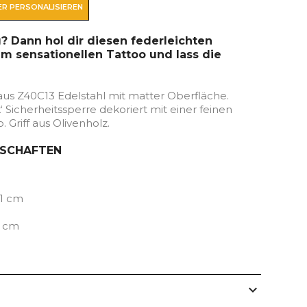
R PERSONALISIEREN
g? Dann hol dir diesen federleichten
m sensationellen Tattoo und lass die
aus Z40C13 Edelstahl mit matter Oberfläche.
‘ Sicherheitssperre dekoriert mit einer feinen
. Griff aus Olivenholz.
NSCHAFTEN
11 cm
5 cm
expand_more