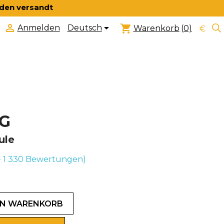
nden versandt


shopping_cart
Deutsch
Anmelden
Warenkorb
(0)
€
7G
ule
+ 1 330
Bewertungen)
EN WARENKORB