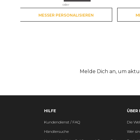
oder
MESSER PERSONALISIEREN
M
Melde Dich an, um aktu
HILFE
ÜBER 
Kundendienst / FAQ
Die Wel
Händlersuche
Wer sin