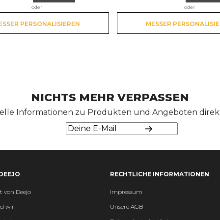
oder
oder
ESSER PERSONALISIEREN
MESSER PERSONALISI
NICHTS MEHR VERPASSEN
elle Informationen zu Produkten und Angeboten direkt 
DEEJO
RECHTLICHE INFORMATIONEN
t von Deejo
Impressum
d wir
Unsere AGB