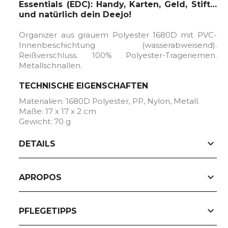
Essentials (EDC): Handy, Karten, Geld, Stift…
und natürlich dein Deejo!
Organizer aus grauem Polyester 1680D mit PVC-
Innenbeschichtung (wasserabweisend).
Reißverschluss. 100% Polyester-Trageriemen.
Metallschnallen.
TECHNISCHE EIGENSCHAFTEN
Materialien: 1680D Polyester, PP, Nylon, Metall.
Maße: 17 x 17 x 2 cm
Gewicht: 70 g
expand_more
DETAILS
expand_more
APROPOS
expand_more
PFLEGETIPPS