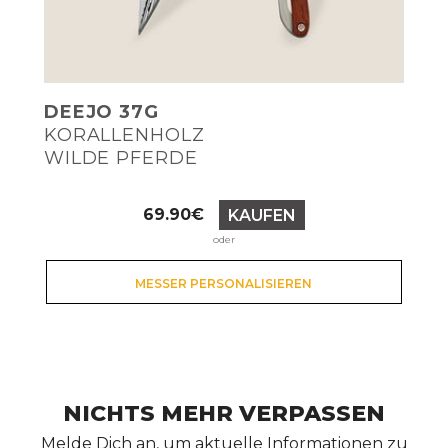
DEEJO 37G
KORALLENHOLZ
WILDE PFERDE
Preis
69.90€
KAUFEN
oder
MESSER PERSONALISIEREN
NICHTS MEHR VERPASSEN
Melde Dich an, um aktuelle Informationen zu