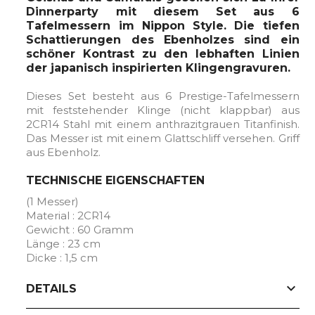
Dinnerparty mit diesem Set aus 6
Tafelmessern im Nippon Style. Die tiefen
Schattierungen des Ebenholzes sind ein
schöner Kontrast zu den lebhaften Linien
der japanisch inspirierten Klingengravuren.
Dieses Set besteht aus 6 Prestige-Tafelmessern
mit feststehender Klinge (nicht klappbar) aus
2CR14 Stahl mit einem anthrazitgrauen Titanfinish.
Das Messer ist mit einem Glattschliff versehen. Griff
aus Ebenholz.
TECHNISCHE EIGENSCHAFTEN
(1 Messer)
Material : 2CR14
Gewicht : 60 Gramm
Länge : 23 cm
Dicke : 1,5 cm
expand_more
DETAILS