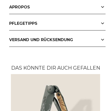
expand_more
APROPOS
expand_more
PFLEGETIPPS
expand_more
VERSAND UND RÜCKSENDUNG
DAS KÖNNTE DIR AUCH GEFALLEN