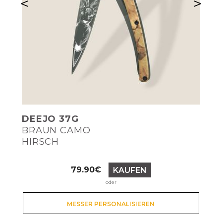
<
>
DEEJO 37G
BRAUN CAMO
HIRSCH
Preis
79.90€
KAUFEN
oder
MESSER PERSONALISIEREN