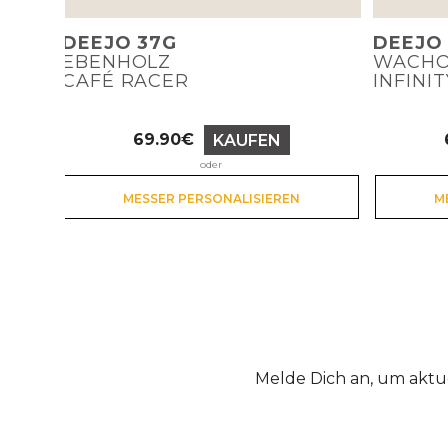
DEEJO 37G
DEEJO
EBENHOLZ
WACHO
CAFÉ RACER
INFINIT
69.90€
KAUFEN
Preis
oder
MESSER PERSONALISIEREN
M
Melde Dich an, um aktu