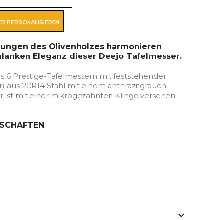
R PERSONALISIEREN
rungen des Olivenholzes harmonieren
hlanken Eleganz dieser Deejo Tafelmesser.
us 6 Prestige-Tafelmessern mit feststehender
r) aus 2CR14 Stahl mit einem anthrazitgrauen
er ist mit einer mikrogezahnten Klinge versehen.
NSCHAFTEN
expand_more