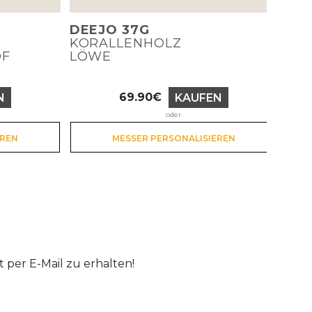
DEEJO 37G
KORALLENHOLZ
OF
LÖWE
69.90€
N
KAUFEN
Preis
oder
EREN
MESSER PERSONALISIEREN
per E-Mail zu erhalten!