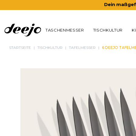
Dein maßgefe
TASCHENMESSER
TISCHKULTUR
K
STARTSEITE
TISCHKULTUR
TAFELMESSER
6 DEEJO TAFELM