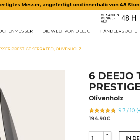
rtigtes Messer, angefertigt und innerhalb von 48 Stu
VERSAND IN
48 H
WENIGER
ALS
ÜCHENMESSER
DIE WELT VON DEEJO
HÄNDLERSUCHE
ESSER PRESTIGE SERRATED, OLIVENHOLZ
6 DEEJO
PRESTIG
Olivenholz
9.7 / 10 (
194.90€
IN D